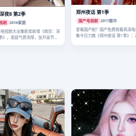
郑州夜话 第1季
深夜8 第2季
国产电视剧
2017
都市
视剧
2016
家庭
爱看国产剧？国产免费观看高清电
清电视剧大全集影库新增《南京：深
集今日力推《郑州夜话 第1季》：2
2季》，家庭气质浓厚，张开宙节奏
年…