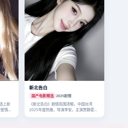
新北告白
国产电影精选
2025
剧情
选上新
《新北告白》剧情氛围浓郁，中国台湾
津爱情热
2025年度热推，导演李安，主演贾静雯，
202…