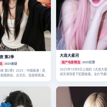
大连大星河
夜 第2季
国产电影精选
2025
犯罪
选
2025
悬疑
2025年10月9日上线的《大连大
夜 第2季》2025｜中国香港｜高
述天津背景下犯罪故事，全片节奏
。剧情跌宕，古天乐、张家辉表演
国…