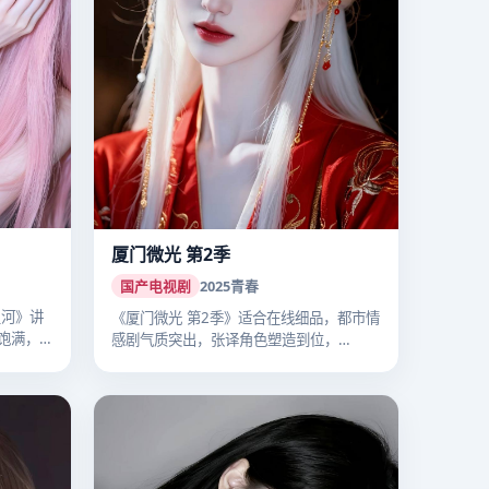
厦门微光 第2季
国产电视剧
2025
青春
星河》讲
《厦门微光 第2季》适合在线细品，都市情
饱满，
感剧气质突出，张译角色塑造到位，
2025…