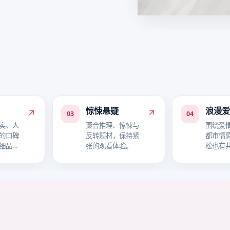
惊悚悬疑
浪漫
03
04
实、人
聚合推理、惊悚与
围绕爱
的口碑
反转题材，保持紧
都市情
细品故
张的观看体验。
松也有