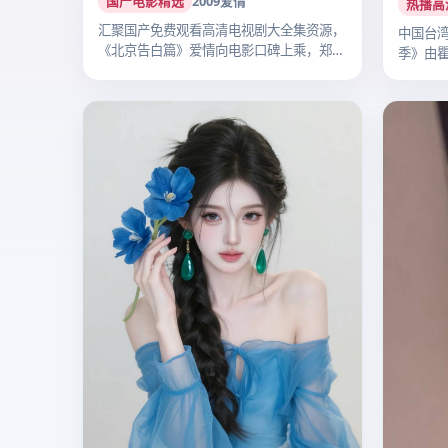
国产电影精选
2009
爱情
热播高
汇聚国产免费观看高清电视剧大全集资源，
中国台湾
《北京告白篇》爱情向电影口碑上乘，郑晓
季》由
龙执…
纶…