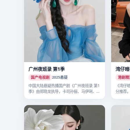
广州夜班录 第1季
湾仔暗
国产电视剧
2025
悬疑
港剧精
中国大陆悬疑热播国产剧《广州夜班录 第1
《湾仔暗
季》由郑晓龙执导，卡司孙俪、马伊琍、李
分推荐
沁…
细…