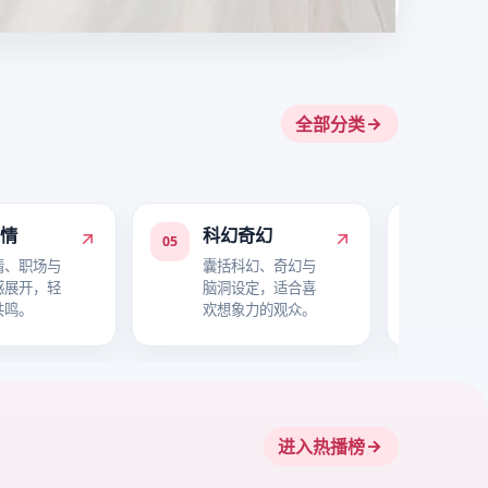
全部分类
爱情
科幻奇幻
喜
05
06
情、职场与
囊括科幻、奇幻与
主打
感展开，轻
脑洞设定，适合喜
与轻
共鸣。
欢想象力的观众。
氛围
进入热播榜