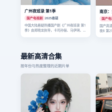
广州夜班录 第1季
南京：
国产电视剧
2025
悬疑
国产电
中国大陆悬疑热播国产剧《广州夜班录 第1
国产高
季》由郑晓龙执导，卡司孙俪、马伊琍、李
夜8 第
沁…
把…
最新高清合集
按年份与热度整理的近期片单