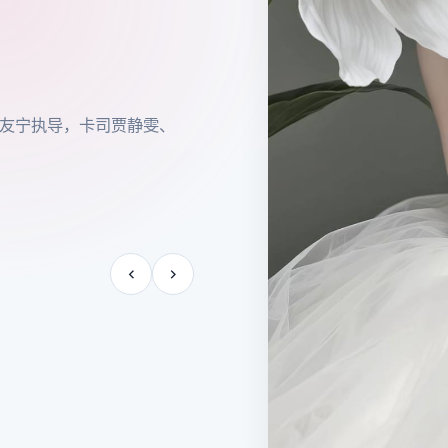
瞿友宁执导，卡司贾静雯、