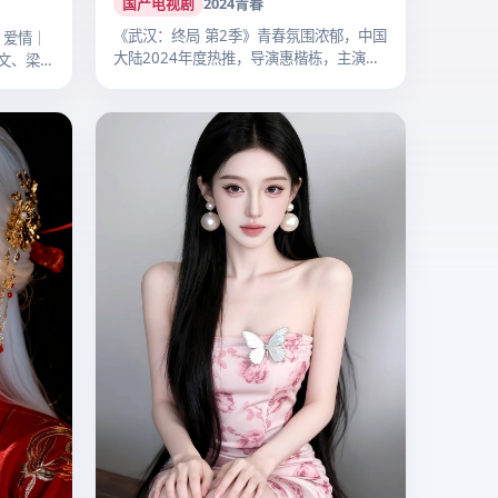
国产电视剧
2024
青春
《武汉：终局 第2季》青春氛围浓郁，中国
｜爱情｜
大陆2024年度热推，导演惠楷栋，主演
文、梁朝
李…