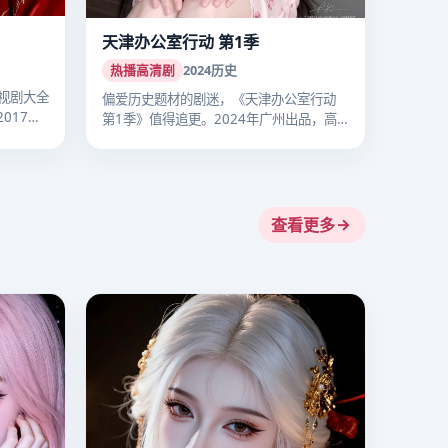
天津办公室行动 第1季
热播高清剧
2024
历史
视剧大全
偏爱历史题材的剧迷，《天津办公室行动
017
第1季》值得追更。2024年广州出品，高
清…
查看更多