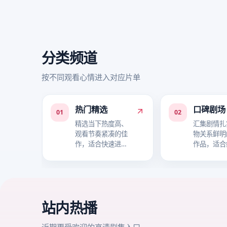
分类频道
按不同观看心情进入对应片单
热门精选
口碑剧场
01
02
精选当下热度高、
汇集剧情扎
观看节奏紧凑的佳
物关系鲜明
作，适合快速进入
作品，适合
追剧状态。
事层次。
站内热播